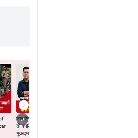
of
एक ट्रिपल मर्डर जिसका Idea AI ने दिया,
tar
दो क़ातिलों के साथ क्या AI पर भी चलेगा
मुक़दमा?