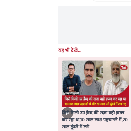
0
seconds
Volume
0%
यह भी देखे...
जिसे मिली उम्र क़ैद की सज़ा वही क़त्ल
कर रहा था,10 साल लाश पहचानने में,20
साल ढूंढने में लगे