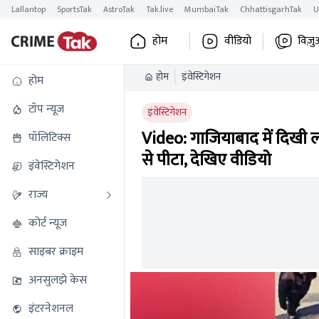
Lallantop
SportsTak
AstroTak
Tak.live
MumbaiTak
ChhattisgarhTak
U
होम
वीडियो
विज़ु
होम
इंवेस्टिगेशन
होम
टॉप न्यूज
इंवेस्टिगेशन
Video: गाजियाबाद में दिखी लट्
पॉलिटिक्स
से पीटा, देखिए वीडियो
इंवेस्टिगेशन
राज्य
कोर्ट न्यूज
साइबर क्राइम
अनसुलझे केस
इंटरनेशनल