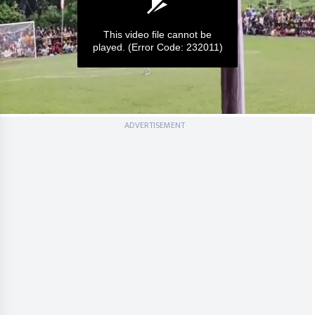
This video file cannot be
played.
(Error Code: 232011)
0
ADVERTISEMENT
seconds
of
0
seconds