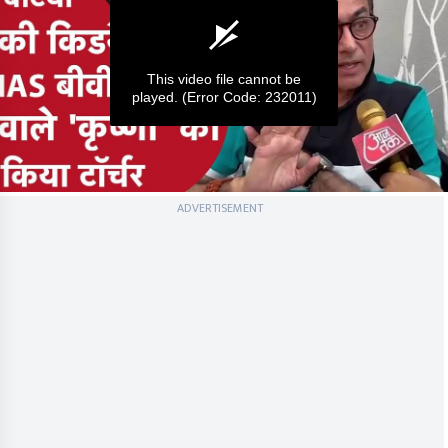
This video file cannot be
played.
(Error Code: 232011)
0
ADVERTISEMENT
seconds
of
0
seconds