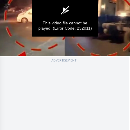
This video file cannot be
played.
(Error Code: 232011)
0
ADVERTISEMENT
seconds
of
0
seconds