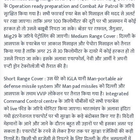
के Operation ready preparation and Combat Air Patrol के जरिये
सुरक्षित किया गया है। सभी फारवर्ड एयर बेस को मिसाइल की मदद से अलर्ट
पर रखा जाएगा। ताकि अगर 100 किलोमीटर की दूरी पर भी आसमान में कोई
हरकत हो तो उससे बखूबी निपटा जा सके। बॉडर पर राफाल, जैगुआर,
Mig29 के जरिये पेट्रोलिंग की जाएगी।
Medium Range Cover :
दिल्ली के
आसपास के एयरबेस पर आकाश मिसाइल और पेचोरा मिसाइल को तैनात
किया गया है ताकि अगर 25 से 30 किलोमीटर के दायरे में कोई हरकत हो तो
उससे निपटा जा सके। इसके अलावा एयरफोर्स, नेवी और आर्मी ने अपनी
एन्टी ड्रोन टेक्नोलॉजी भी तैनात की है।
Short Range Cover :
उस घेरे को IGLA यानी Man-portable air
defense missile system और Man pad missiles को दिल्ली और
आसपास के तमाम VVIP लोकेशन पर तैनात किया गया है। Integrated
Command Control centre के जरिये चौबीसों घंटे सभी एयरबेस
को live फीड के जरिये मोनिटर किया जाएगा। भारतमंडप के अलावा इंदिरा
गंधी इंटरनेशनल एयरपोर्ट पर भी सुरक्षा के कड़े बंदोबस्त किए गए हैं। विदेशी
मेहमानों के आने और जाने के दौरान बहुत सी उड़ानों पर भी इसका असर पड़
सकता है। एयरपोर्ट के रनवे से लेकर हैंगर तक पर सुरक्षा एजेंसियों की कड़ी
निगाहें हैं। किसी भी इरजेंसी से निपटने के लिए दिल्ली के तीन अस्पतालों में