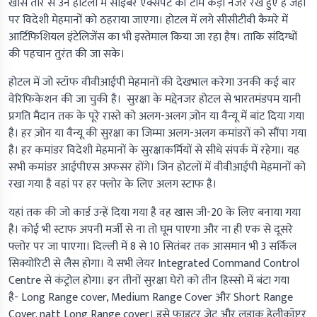
खास तौर से उन होटलों में साइबर एक्सपर्ट की टीम कड़ी नजर रखे हुए है जहां
पर विदेशी मेहमानों को ठहराया जाएगा। होटल में लगे सीसीटीवी कैमरे में
आर्टिफिशियल इंटेलिजेंस का भी इस्तेमाल किया जा रहा हैष। ताकि संदिग्धों
की पहचान तुरंत की जा सके।
होटल में जो स्टॉफ वीवीआईपी मेहमानों की देखभाल करेगा उनकी कई बार
वेरिफिकेशन की जा चुकी है। सुरक्षा के मद्देनजर होटल से भारतमंडपम यानी
प्रगति मैदान तक के पूरे रास्ते को अलग-अलग ज़ोन या वैन्यू में बांट दिया गया
है। हर ज़ोन या वैन्यू की सुरक्षा का जिम्मा अलग-अलग कमांडरों को सौंपा गया
है। हर कमांडर विदेशी मेहमानों के सुरक्षाकर्मियों से सीधे संपर्क में रहेगा। यह
सभी कमांडर आईपीएस अफसर होंगे। जिन होटलों में वीवीआईपी मेहमानों को
रखा गया है वहां पर हर फ्लोर के लिए अलग स्टाफ है।
यहां तक की जो कार्ड उन्हें दिया गया है वह खास जी-20 के लिए बनाया गया
है। कोई भी स्टाफ अपनी मर्जी से ना तो घूम पाएगा और ना ही एक से दूसरे
फ्लोर पर जा पाएगा। दिल्ली में 8 से 10 सितंबर तक आसमान भी 3 सर्किल
सिक्योरिटी से लैस होगा। ये सभी लेयर Integrated Command Control
Centre से कंट्रोल होगा। इन तीनों सुरक्षा घेरो को तीन हिस्सो में बंटा गया
है- Long Range cover, Medium Range Cover और Short Range
Cover. natt Long Range cover। इसे फाइटर जेट और लड़ाकू हेलीकॉप्टर