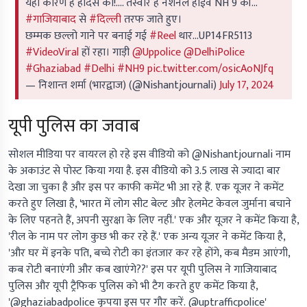
यही कारण है हादसे का!.... तस्वीरें हैं नेशनल हाईवे NH 9 की...
#गाजियाबाद
से
#दिल्ली
तरफ जाते हुए।
छम्मक छल्लो गाने पर बनाई गई
#Reel
थार...UP14FR5113
#VideoViral
हों रहा। गाड़ी
@Uppolice
@DelhiPolice
#Ghaziabad
#Delhi
#NH9
pic.twitter.com/osicAoNJfq
— निशान्त शर्मा (भारद्वाज) (@Nishantjournali)
July 17, 2024
यूपी पुलिस का जवाब
सोशल मीडिया पर वायरल हो रहे इस वीडियो को @Nishantjournali नाम
के अकाउंट से पोस्ट किया गया है. इस वीडियो को 3.5 लाख से ज्यादा बार
देखा जा चुका है और इस पर काफी कमेंट भी आ रहे हैं. एक यूजर ने कमेंट
करते हुए लिखा है, 'भारत में लोग सीट बेल्ट और हेलमेट केवल जुर्माना बचाने
के लिए पहनते हैं, अपनी सुरक्षा के लिए नहीं.' एक और यूजर ने कमेंट किया है,
'रील के नाम पर लोग कुछ भी कर रहे हैं.' एक अन्य यूजर ने कमेंट किया है,
'और घर में इनके पति, बच्चे रोटी का इंतजार कर रहे होंगे, कब मैडम आएंगी,
कब रोटी बनाएंगी और कब खाएंगे??' इस पर यूपी पुलिस ने गाजियाबाद
पुलिस और यूपी ट्रैफिक पुलिस को भी टैग करते हुए कमेंट किया है,
'@ghaziabadpolice कृपया इस पर गौर करें. @uptrafficpolice'