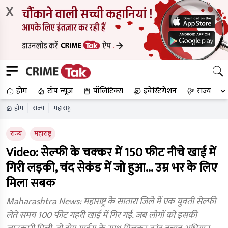
X
होम
टॉप न्यूज
पॉलिटिक्स
इंवेस्टिगेशन
राज्य
होम
राज्य
महाराष्ट्र
राज्य
महाराष्ट्र
Video: सेल्‍फी के चक्‍कर में 150 फीट नीचे खाई में
गिरी लड़की, चंद सेकंड में जो हुआ... उम्र भर के लिए
मिला सबक
Maharashtra News: महाराष्ट्र के सातारा जिले में एक युवती सेल्फी
लेते समय 100 फीट गहरी खाई में गिर गई. जब लोगों को इसकी