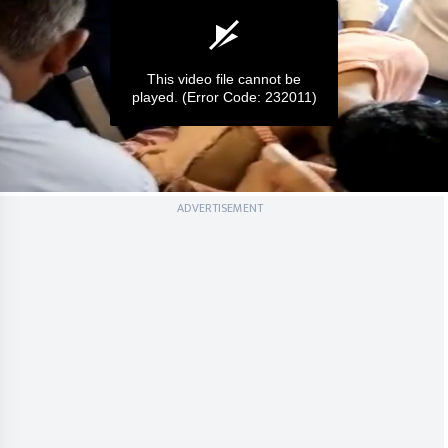
This video file cannot be
played.
(Error Code: 232011)
0
ADVERTISEMENT
seconds
of
0
seconds