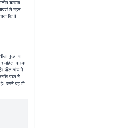
क्वालोन बरामद
लायर्स से गहन
ताया कि वे
े धौला कुआं या
े बाद महिला वाहक
 है। पॉल जॉय ने
 उसके पास से
 है। उसने यह भी