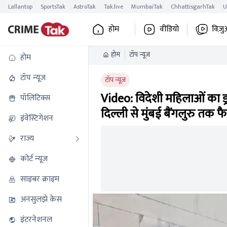
Lallantop
SportsTak
AstroTak
Tak.live
MumbaiTak
ChhattisgarhTak
U
होम
वीडियो
विज़ु
होम
टॉप न्यूज
होम
टॉप न्यूज
टॉप न्यूज
Video: विदेशी महिलाओं का ड्र
पॉलिटिक्स
दिल्ली से मुंबई बैंगलुरु तक 
इंवेस्टिगेशन
राज्य
कोर्ट न्यूज
साइबर क्राइम
अनसुलझे केस
इंटरनेशनल