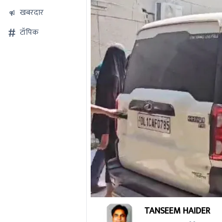
खबरदार
टॉपिक
0
TANSEEM HAIDER
seconds
of