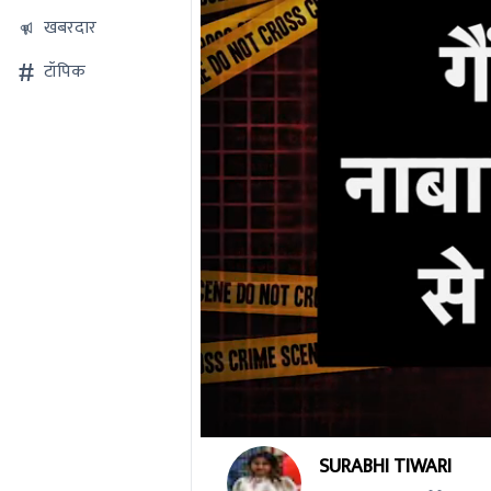
खबरदार
टॉपिक
0
SURABHI TIWARI
seconds
of