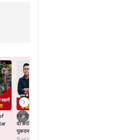
of
एक ट्रिपल मर्डर जिसका Idea AI ने दिया,
tar
दो क़ातिलों के साथ क्या AI पर भी चलेगा
मुक़दमा?
Jul 22 2026 12:02 PM