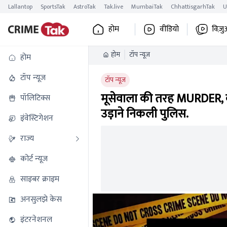
Lallantop
SportsTak
AstroTak
Tak.live
MumbaiTak
ChhattisgarhTak
U
होम
वीडियो
विज़ु
होम
टॉप न्यूज
होम
टॉप न्यूज
टॉप न्यूज
मूसेवाला की तरह MURDER, का
पॉलिटिक्स
उड़ाने निकली पुलिस.
इंवेस्टिगेशन
राज्य
कोर्ट न्यूज
साइबर क्राइम
अनसुलझे केस
इंटरनेशनल