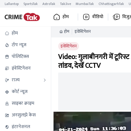
Lallantop
SportsTak
AstroTak
Tak.live
MumbaiTak
ChhattisgarhTak
U
होम
वीडियो
विज़ु
होम
इंवेस्टिगेशन
होम
टॉप न्यूज
इंवेस्टिगेशन
Video: गुलाबीनगरी में टूरिस्ट
पॉलिटिक्स
तांडव, देखें CCTV
इंवेस्टिगेशन
राज्य
कोर्ट न्यूज
साइबर क्राइम
अनसुलझे केस
इंटरनेशनल