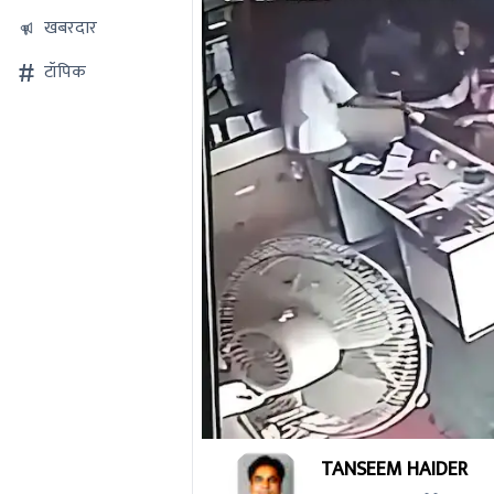
खबरदार
टॉपिक
0
TANSEEM HAIDER
seconds
of