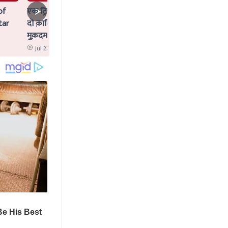
of
एक ट्रिपल मर्डर जिसका Idea AI ने दिया,
tar
दो क़ातिलों के साथ क्या AI पर भी चलेगा
मुक़दमा?
Jul 22 2026 12:02 PM