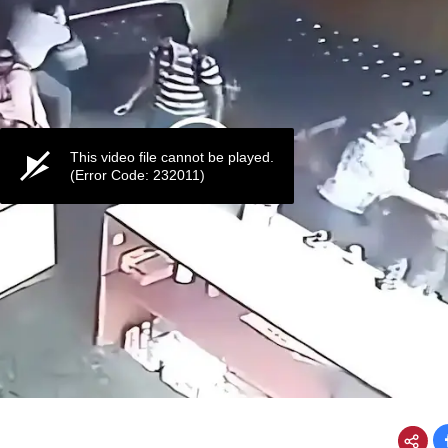
This video file cannot be played.
(Error Code: 232011)