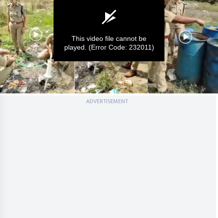
This video file cannot be
played.
(Error Code: 232011)
0
ADVERTISEMENT
seconds
of
0
seconds