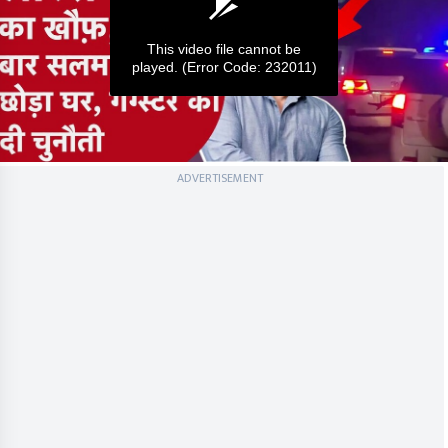
This video file cannot be
played.
(Error Code: 232011)
0
ADVERTISEMENT
seconds
of
0
seconds