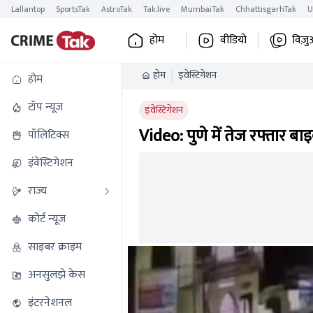
Lallantop
SportsTak
AstroTak
Tak.live
MumbaiTak
ChhattisgarhTak
U
होम
वीडियो
विज़ु
होम
इंवेस्टिगेशन
होम
टॉप न्यूज
इंवेस्टिगेशन
Video: पुणे में तेज रफ्तार 
पॉलिटिक्स
इंवेस्टिगेशन
राज्य
कोर्ट न्यूज
साइबर क्राइम
अनसुलझे केस
इंटरनेशनल