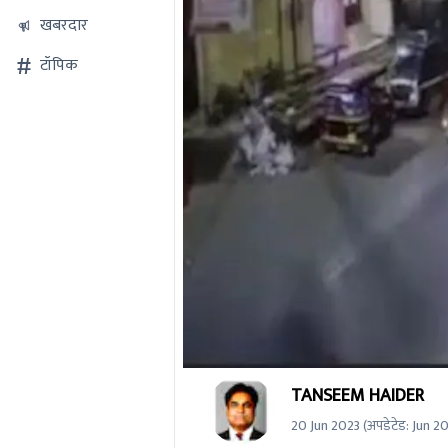
खबरदार
टॉपिक
0
TANSEEM HAIDER
seconds
of
20 Jun 2023
(अपडेटेड:
Jun 2
0
seconds
Volume