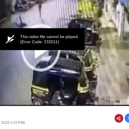
This video file cannot be played.
(Error Code: 232011)
0 2023 2:55 PM
)