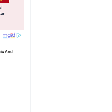
of
tar