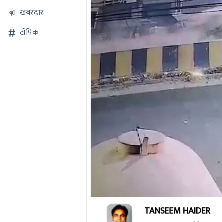
खबरदार
टॉपिक
0
TANSEEM HAIDER
seconds
of