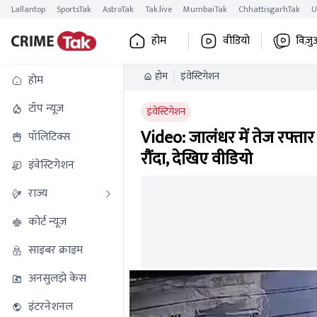
Lallantop
SportsTak
AstroTak
Tak.live
MumbaiTak
ChhattisgarhTak
U
होम
वीडियो
विज़ु
होम
इंवेस्टिगेशन
होम
टॉप न्यूज
इंवेस्टिगेशन
Video: जालंधर में तेज रफ्त
पॉलिटिक्स
रौंदा, देखिए वीडियो
इंवेस्टिगेशन
राज्य
कोर्ट न्यूज
साइबर क्राइम
अनसुलझे केस
इंटरनेशनल