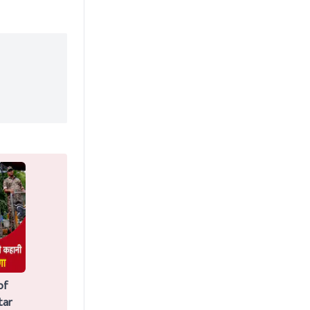
of
tar