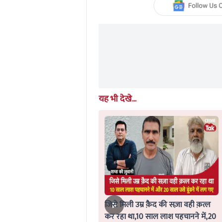
of
0
seconds
Volume
0%
यह भी देखे...
जिसे मिली उम्र क़ैद की सज़ा वही क़त्ल
कर रहा था,10 साल लाश पहचानने में,20