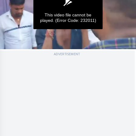
This video file cannot be
played.
(Error Code: 232011)
0
ADVERTISEMENT
seconds
of
0
seconds