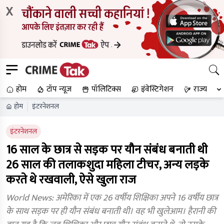
X
होम
टॉप न्यूज
पॉलिटिक्स
इंवेस्टिगेशन
राज्य
होम
इंटरनेशनल
इंटरनेशनल
16 साल के छात्र से सड़क पर यौन संबंध बनाती थी
26 साल की तलाकशुदा महिला टीचर, अन्य लड़के
करते थे रखवाली, ऐसे खुला राज
World News: अमेरिका में एक 26 वर्षीय शिक्षिका अपने 16 वर्षीय छात्र
के साथ सड़क पर ही यौन संबंध बनाती थी। वह भी खुलेआम। हैरानी की