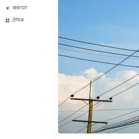
खबरदार
टॉपिक