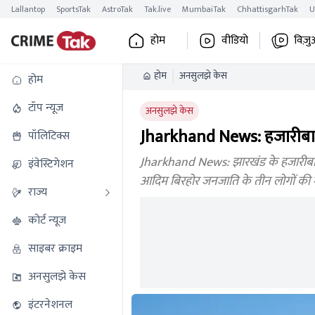
Lallantop
SportsTak
AstroTak
Tak.live
MumbaiTak
ChhattisgarhTak
U
होम
वीडियो
विज़ु
होम
अनसुलझे केस
होम
टॉप न्यूज
अनसुलझे केस
Jharkhand News: हजारीबाग मे
पॉलिटिक्स
Jharkhand News: झारखंड के हजारीबाग जिल
इंवेस्टिगेशन
आदिम बिरहोर जनजाति के तीन लोगों की 
राज्य
कोर्ट न्यूज
साइबर क्राइम
अनसुलझे केस
इंटरनेशनल