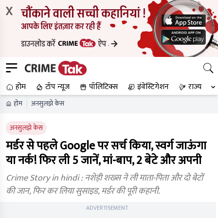
X
होम
टॉप न्यूज
पॉलिटिक्स
इंवेस्टिगेशन
राज्य
होम
अनसुलझे केस
अनसुलझे केस
मर्डर से पहले Google पर सर्च किया, स्वर्ग जाऊंगा
या नर्क! फिर ली 5 जानें, मां-बाप, 2 बेटे और अपनी
Crime Story in hindi : नशेड़ी शख्स ने ली माता-पिता और दो बेटों
की जान, फिर कर लिया सुसाइड, मर्डर की पूरी कहानी.
ADVERTISEMENT