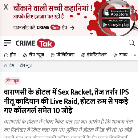
X
होम
टॉप न्यूज
पॉलिटिक्स
इंवेस्टिगेशन
राज्य
होम
टॉप न्यूज
टॉप न्यूज
वाराणसी के होटल में Sex Racket, तेज तर्रार IPS
नीतू कादियान की Live Raid, होटल रुम से पकड़े
गए कॉलगर्ल समेत 10 जोड़े
वाराणसी के होटल में सेक्स रैकेट चल रहा था। आरोप है कि भाजपा नेता
का रिश्तेदार ये रैकेट चला रहा था। पुलिस ने होटल में रेड की तो 10 जोड़े