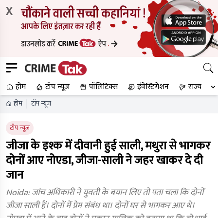
X
होम
टॉप न्यूज
पॉलिटिक्स
इंवेस्टिगेशन
राज्य
होम
टॉप न्यूज
टॉप न्यूज
जीजा के इश्क में दीवानी हुई साली, मथुरा से भागकर
दोनों आए नोएडा, जीजा-साली ने जहर खाकर दे दी
जान
Noida: जांच अधिकारी ने युवती के बयान लिए तो पता चला कि दोनों
जीजा साली हैं। दोनों में प्रेम संबंध था। दोनों घर से भागकर आए थे।