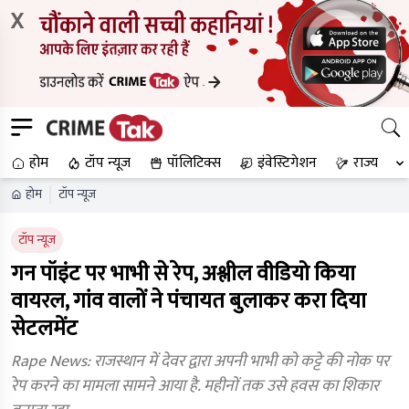
X
होम
टॉप न्यूज
पॉलिटिक्स
इंवेस्टिगेशन
राज्य
होम
टॉप न्यूज
टॉप न्यूज
गन पॉइंट पर भाभी से रेप, अश्लील वीडियो किया
वायरल, गांव वालों ने पंचायत बुलाकर करा दिया
सेटलमेंट
Rape News: राजस्थान में देवर द्वारा अपनी भाभी को कट्टे की नोक पर
रेप करने का मामला सामने आया है. महीनों तक उसे हवस का शिकार