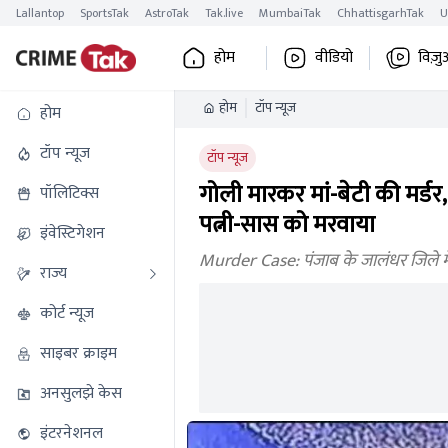
Lallantop
SportsTak
AstroTak
Tak.live
MumbaiTak
ChhattisgarhTak
U
होम
वीडियो
विज़ु
होम
टॉप न्यूज
होम
टॉप न्यूज
टॉप न्यूज
गोली मारकर मां-बेटी की मर्डर, 
पॉलिटिक्स
पत्नी-सास को मरवाया
इंवेस्टिगेशन
Murder Case: पंजाब के जालंधर जिले में
राज्य
कोर्ट न्यूज
साइबर क्राइम
अनसुलझे केस
इंटरनेशनल