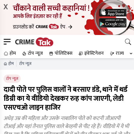
X
होम
टॉप न्यूज
पॉलिटिक्स
इंवेस्टिगेशन
राज्य
होम
टॉप न्यूज
टॉप न्यूज
दादी पोते पर पुलिस वालों ने बरसाए डंडे, थाने में थर्ड
डिग्री का ये वीडियो देखकर रुह कांप जाएगी, लेडी
एसएचओ लाइन हाजिर
अधेड़ उम्र की महिला और उसके नाबालिग पोते को कटनी जीआरपी
टीआई और यहां तैनात पुलिस वाले बेरहमी से पीट रहे हैं। वीडियो में ये भी