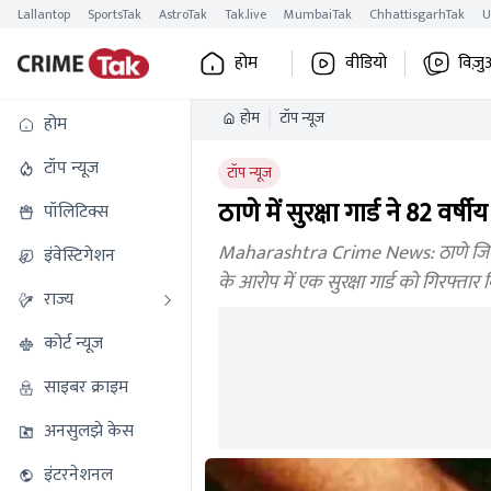
Lallantop
SportsTak
AstroTak
Tak.live
MumbaiTak
ChhattisgarhTak
U
होम
वीडियो
विज़ु
होम
टॉप न्यूज
होम
टॉप न्यूज
टॉप न्यूज
ठाणे में सुरक्षा गार्ड ने 82 व
पॉलिटिक्स
Maharashtra Crime News: ठाणे जिले मे
इंवेस्टिगेशन
के आरोप में एक सुरक्षा गार्ड को गिरफ्तार 
राज्य
कोर्ट न्यूज
साइबर क्राइम
अनसुलझे केस
इंटरनेशनल