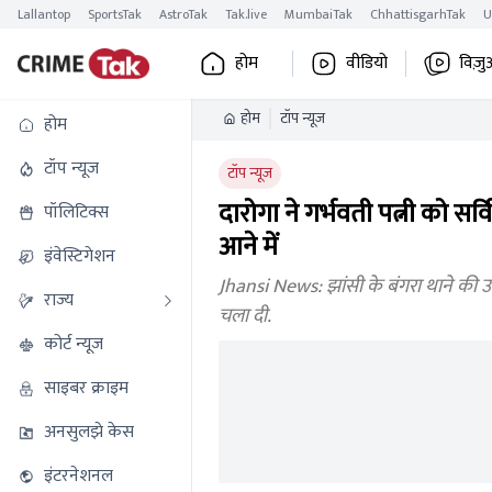
Lallantop
SportsTak
AstroTak
Tak.live
MumbaiTak
ChhattisgarhTak
U
होम
वीडियो
विज़ु
होम
टॉप न्यूज
होम
टॉप न्यूज
टॉप न्यूज
दारोगा ने गर्भवती पत्नी को सर
पॉलिटिक्स
आने में
इंवेस्टिगेशन
Jhansi News: झांसी के बंगरा थाने की उल्
राज्य
चला दी.
कोर्ट न्यूज
साइबर क्राइम
अनसुलझे केस
इंटरनेशनल