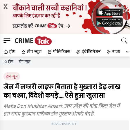
X
होम
टॉप न्यूज
पॉलिटिक्स
इंवेस्टिगेशन
राज्य
होम
टॉप न्यूज
टॉप न्यूज
जेल में लग्जरी लाइफ बिताता है मुख्तार! डेढ़ लाख
का चश्मा, विदेशी कपड़े…. ऐसे हुआ खुलासा
Mafia Don Mukhtar Ansari: उत्तर प्रदेश की बांदा जिला जेल में
इस समय कुख्यात माफिया डॉन मुख्तार अंसारी बंद है.
ADVERTISEMENT