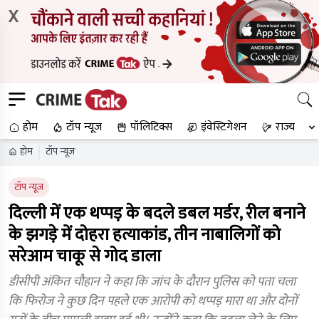
X
होम
टॉप न्यूज
पॉलिटिक्स
इंवेस्टिगेशन
राज्य
होम
टॉप न्यूज
टॉप न्यूज
दिल्ली में एक थप्पड़ के बदले डबल मर्डर, रील बनाने
के झगड़े में दोहरा हत्याकांड, तीन नाबालिगों को
सरेआम चाकू से गोद डाला
डीसीपी अंकित चौहान ने कहा कि जांच के दौरान पुलिस को पता चला
कि फिरोज ने कुछ दिन पहले एक आरोपी को थप्पड़ मारा था और दोनों