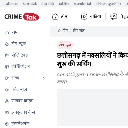
Lallantop
SportsTak
AstroTak
Tak.live
MumbaiTak
ChhattisgarhTak
U
होम
वीडियो
विज़ु
होम
टॉप न्यूज
होम
टॉप न्यूज
टॉप न्यूज
छत्तीसगढ़ में नक्सलियों ने कि
पॉलिटिक्स
शुरू की सर्चिंग
इंवेस्टिगेशन
Chhattisgarh Crime: छत्तीसगढ़ के बीजाप
राज्य
लाश।
कोर्ट न्यूज
साइबर क्राइम
अनसुलझे केस
इंटरनेशनल