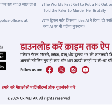
त्ल कर रहा था,10 साल लाश
The World's First Girl to Put a Hit Out o
Told the Killer to Murder Her Brutally
olice officers at
एक ट्रिपल मर्डर जिसका Idea AI ने दिया, दो क़ात
क्या AI पर भी चलेगा मुक़दमा?
डाउनलोड करें क्राइम तक ऐप
ds
मजेदार फैक्ट, किस्से, क्विज़, रिव्यू और दुनिया भर की जानकारी. 
आपको ‘फीलिंग गुड’ हो जाए और आप जरूरी जगहों पर जी-भर चौड़े
Follow us on:
हमारे बारे में
प्राइवेसी पालिसी
टर्म्स ऑफ यूज
संपर्क करें
©2024 CRIMETAK. All rights reserved.
री औकात क्या है, आज इस संदीप
पुणे में 21 साल की लड़की 