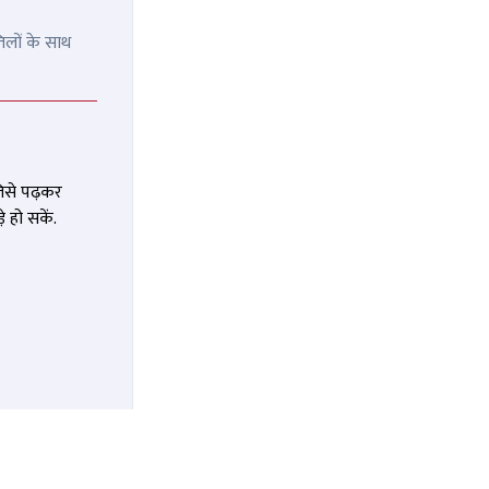
िलों के साथ
जिसे पढ़कर
 हो सकें.
....'
Riya Barde: भारत में पोर्न स्टार का
रहा
काम करने वाली रिया तो बांग्लादेशी