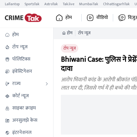
Lallantop
SportsTak
AstroTak
Tak.live
MumbaiTak
ChhattisgarhTak
U
होम
वीडियो
विज़ु
होम
टॉप न्यूज
होम
टॉप न्यूज
टॉप न्यूज
Bhiwani Case: पुलिस ने प्रेग्
पॉलिटिक्स
दावा
इंवेस्टिगेशन
आरोप भिवानी कांड के आरोपी श्रीकांत पंडित 
राज्य
लात मार दी, जिससे गर्भ में ही बच्चे की मौ
कोर्ट न्यूज
साइबर क्राइम
अनसुलझे केस
इंटरनेशनल