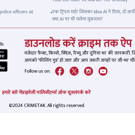
olice officers at
एक ट्रिपल मर्डर जिसका Idea AI ने दिया, दो क़ात
क्या AI पर भी चलेगा मुक़दमा?
डाउनलोड करें क्राइम तक ऐप
ds
मजेदार फैक्ट, किस्से, क्विज़, रिव्यू और दुनिया भर की जानकारी. 
आपको ‘फीलिंग गुड’ हो जाए और आप जरूरी जगहों पर जी-भर चौड़े
Follow us on:
हमारे बारे में
प्राइवेसी पालिसी
टर्म्स ऑफ यूज
संपर्क करें
©2024 CRIMETAK. All rights reserved.
गेश यादव की हुई थी हत्या',
'हिंदुस्तानी है ....चल पैंट खोल
ार ने लगाई कोर्ट में अर्जी, कोर्ट
मुस्लिम सब्जी वाला कहता 