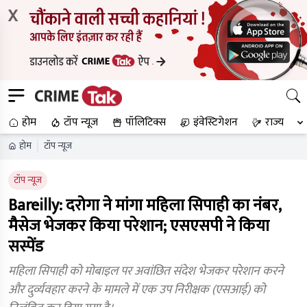
X
होम
टॉप न्यूज
पॉलिटिक्स
इंवेस्टिगेशन
राज्य
होम
टॉप न्यूज
टॉप न्यूज
Bareilly: दरोगा ने मांगा महिला सिपाही का नंबर,
मैसेज भेजकर किया परेशान; एसएसपी ने किया
सस्पेंड
महिला सिपाही को मोबाइल पर अवांछित संदेश भेजकर परेशान करने
और दुर्व्यवहार करने के मामले में एक उप निरीक्षक (एसआई) को