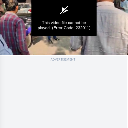
This video file cannot be
played.
(Error Code: 232011)
0
ADVERTISEMENT
seconds
of
0
seconds