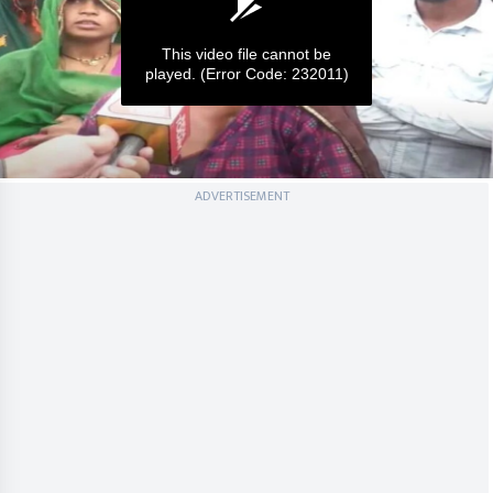
This video file cannot be
played.
(Error Code: 232011)
0
ADVERTISEMENT
seconds
of
0
seconds