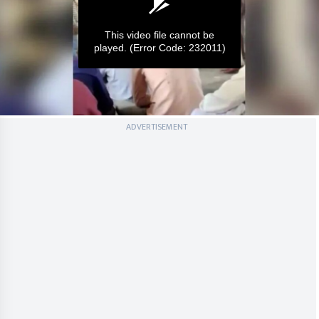
This video file cannot be
played.
(Error Code: 232011)
0
ADVERTISEMENT
seconds
of
0
seconds