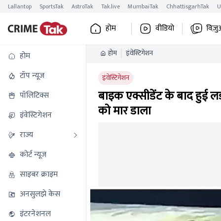
Lallantop
SportsTak
AstroTak
Tak.live
MumbaiTak
ChhattisgarhTak
U
होम
वीडियो
विज़ु
होम
इंवेस्टिगेशन
होम
टॉप न्यूज
इंवेस्टिगेशन
बाइक एक्सीडेंट के बाद हुई ल
पॉलिटिक्स
को मार डाला
इंवेस्टिगेशन
राज्य
कोर्ट न्यूज
साइबर क्राइम
अनसुलझे केस
इंटरनेशनल