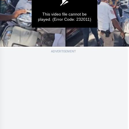
This video file cannot be
played.
(Error Code: 232011)
0
ADVERTISEMENT
seconds
of
0
seconds