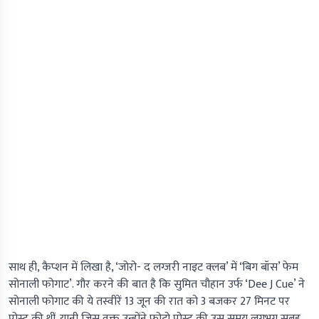
साथ ही, कैप्शन में लिखा है, ‘जोरो- द लग्जरी नाइट क्लब’ में ‘बिग बॉस’ फेम
सोनाली फोगाट’. गौर करने की बात है कि सुमित चौहान उर्फ ‘Dee J Cue’ ने
सोनाली फोगाट की ये तस्वीरें 13 जून की रात को 3 बजकर 27 मिनट पर
पोस्ट की थीं. यानी जिस वक्त उन्होंने फोटो पोस्ट की उस समय लगभग सुबह