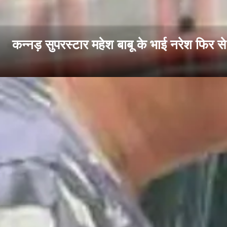
कन्नड़ सुपरस्टार महेश बाबू के भाई नरेश फिर से सु