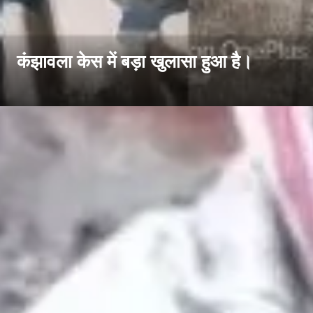
कंझावला केस में बड़ा खुलासा हुआ है।