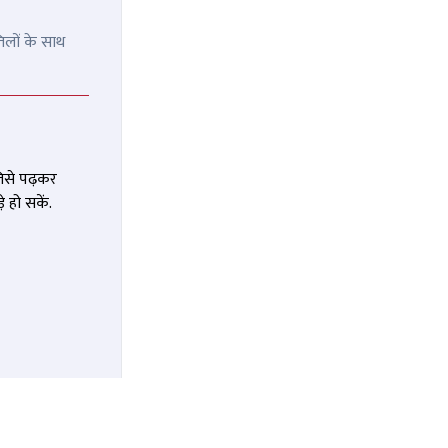
िलों के साथ
जिसे पढ़कर
 हो सकें.
खौफनाक
राम रहीम को अब लगा बड़ा वाला
 खुलासा,
झटका, खुल गई 9 साल पुरानी