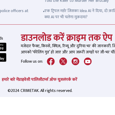
Told the Killer to Murder Her Brutally
olice officers at
एक ट्रिपल मर्डर जिसका Idea AI ने दिया, दो क़ात
क्या AI पर भी चलेगा मुक़दमा?
डाउनलोड करें क्राइम तक ऐप
ds
मजेदार फैक्ट, किस्से, क्विज़, रिव्यू और दुनिया भर की जानकारी. 
आपको ‘फीलिंग गुड’ हो जाए और आप जरूरी जगहों पर जी-भर चौड़े
Follow us on:
हमारे बारे में
प्राइवेसी पालिसी
टर्म्स ऑफ यूज
संपर्क करें
©2024 CRIMETAK. All rights reserved.
री औकात क्या है, आज इस संदीप
भतीजे ने किया चाचा का 
 वाले को खत्म कर दो', आरोपियों
मर्डर, फर्जी जमीन सौदे का