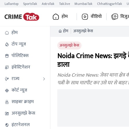
Lallantop
SportsTak
AstroTak
Tak.live
MumbaiTak
ChhattisgarhTak
U
होम
वीडियो
विज़ु
होम
अनसुलझे केस
होम
टॉप न्यूज
अनसुलझे केस
Noida Crime News: झगड़े के
पॉलिटिक्स
डाला
इंवेस्टिगेशन
Noida Crime News: जेवर थाना क्षेत्र की
राज्य
पत्नी के साथ मारपीट कर उसे घर से बाहर 
कोर्ट न्यूज
साइबर क्राइम
अनसुलझे केस
इंटरनेशनल