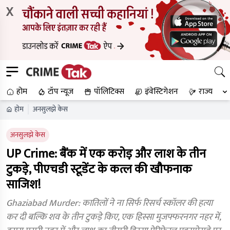
X
होम
टॉप न्यूज
पॉलिटिक्स
इंवेस्टिगेशन
राज्य
होम
अनसुलझे केस
अनसुलझे केस
UP Crime: बैंक में एक करोड़ और लाश के तीन
टुकड़े, पीएचडी स्टूडेंट के कत्ल की खौफनाक
साजिश!
Ghaziabad Murder: कातिलों ने ना सिर्फ रिसर्च स्कॉलर की हत्या
कर दी बल्कि शव के तीन टुकड़े किए, एक हिस्सा मुजफ्फरनगर नहर में,