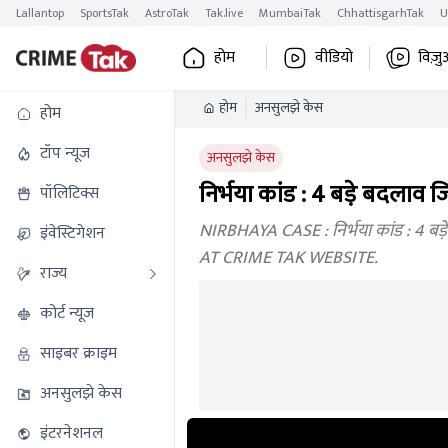
Lallantop
SportsTak
AstroTak
Tak.live
MumbaiTak
ChhattisgarhTak
U
होम
वीडियो
विज़ु
होम
अनसुलझे केस
होम
टॉप न्यूज
अनसुलझे केस
निर्भया कांड : 4 बड़े बदलाव 
पॉलिटिक्स
NIRBHAYA CASE : निर्भया कांड : 4 
इंवेस्टिगेशन
AT CRIME TAK WEBSITE.
राज्य
कोर्ट न्यूज
साइबर क्राइम
अनसुलझे केस
इंटरनेशनल