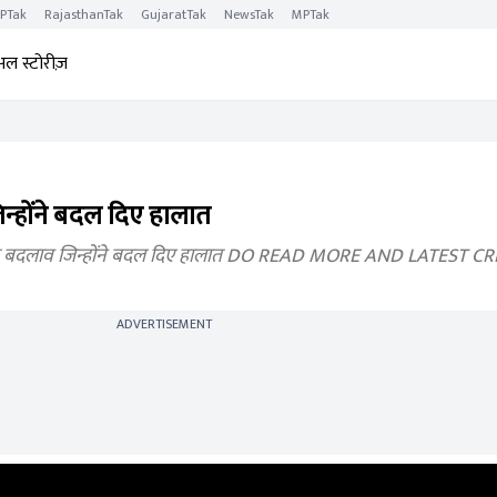
PTak
RajasthanTak
GujaratTak
NewsTak
MPTak
अल स्टोरीज़
जिन्होंने बदल दिए हालात
बड़े बदलाव जिन्होंने बदल दिए हालात DO READ MORE AND LATEST 
ADVERTISEMENT