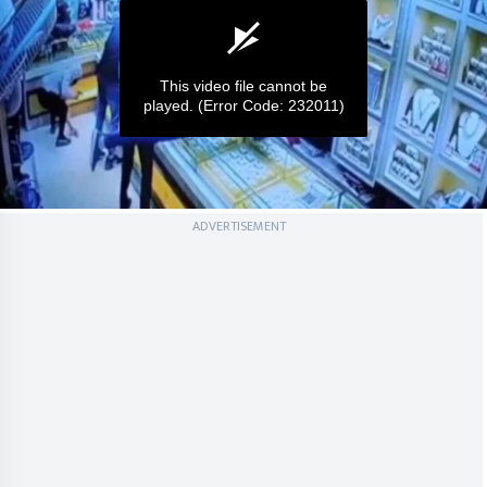
This video file cannot be
played.
(Error Code: 232011)
0
ADVERTISEMENT
seconds
of
0
seconds