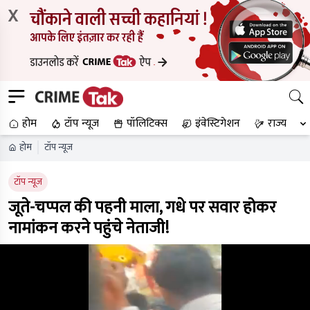
X
होम
टॉप न्यूज
पॉलिटिक्स
इंवेस्टिगेशन
राज्य
होम
टॉप न्यूज
टॉप न्यूज
जूते-चप्पल की पहनी माला, गधे पर सवार होकर
नामांकन करने पहुंचे नेताजी!