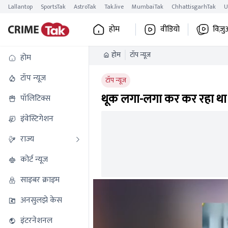
Lallantop
SportsTak
AstroTak
Tak.live
MumbaiTak
ChhattisgarhTak
U
होम
वीडियो
विज़ु
होम
टॉप न्यूज
होम
टॉप न्यूज
टॉप न्यूज
थूक लगा-लगा कर कर रहा था
पॉलिटिक्स
इंवेस्टिगेशन
राज्य
कोर्ट न्यूज
साइबर क्राइम
अनसुलझे केस
इंटरनेशनल