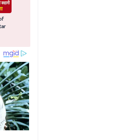
of
tar