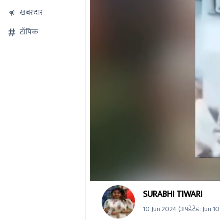
खबरदार
टॉपिक
0
SURABHI TIWARI
seconds
of
10 Jun 2024
(अपडेटेड:
Jun 1
0
seconds
Volume