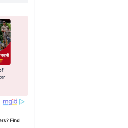
of
tar