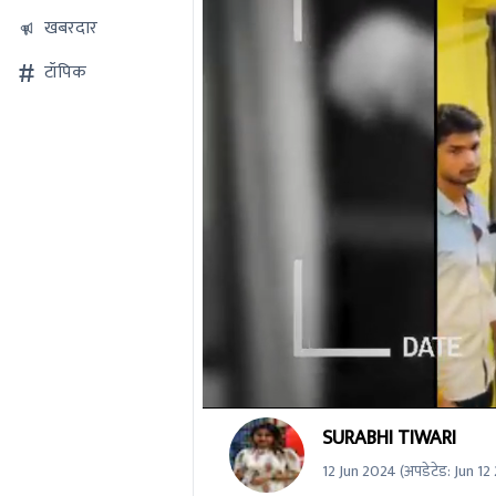
खबरदार
टॉपिक
0
SURABHI TIWARI
seconds
of
12 Jun 2024
(अपडेटेड:
Jun 12
0
seconds
Volume