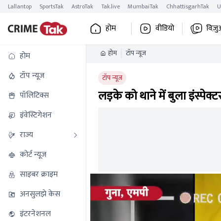
Lallantop
SportsTak
AstroTak
Tak.live
MumbaiTak
ChhattisgarhTak
U
होम
वीडियो
विज़ु
होम
टॉप न्यूज
होम
टॉप न्यूज
टॉप न्यूज
लड़के को थाने में बुला इंस्पेक्
पॉलिटिक्स
इंवेस्टिगेशन
राज्य
कोर्ट न्यूज
साइबर क्राइम
अनसुलझे केस
इंटरनेशनल