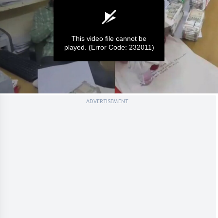
This video file cannot be
played.
(Error Code: 232011)
0
ADVERTISEMENT
seconds
of
0
seconds