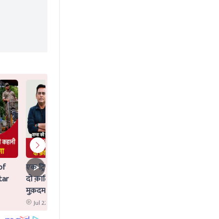
of
एक ट्रिपल मर्डर जिसका Idea AI ने दिया,
tar
दो क़ातिलों के साथ क्या AI पर भी चलेगा
मुक़दमा?
Jul 22 2026 12:02 PM