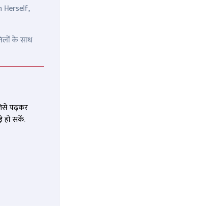
n Herself,
िलों के साथ
जिसे पढ़कर
 हो सकें.
 को ज़ेवर
'मंगेश यादव की हुई थी हत्या',