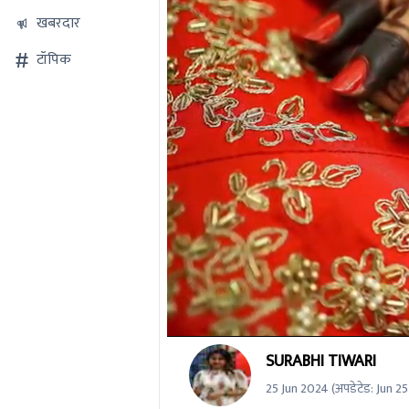
खबरदार
टॉपिक
0
SURABHI TIWARI
seconds
of
25 Jun 2024
(अपडेटेड:
Jun 2
0
seconds
Volume