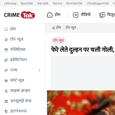
Lallantop
SportsTak
AstroTak
Tak.live
MumbaiTak
ChhattisgarhTak
U
होम
वीडियो
विज़ु
होम
टॉप न्यूज
होम
टॉप न्यूज
टॉप न्यूज
फेरे लेते दुल्हन पर चली गोली
पॉलिटिक्स
इंवेस्टिगेशन
राज्य
कोर्ट न्यूज
साइबर क्राइम
अनसुलझे केस
इंटरनेशनल