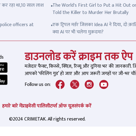
त्ल कर रहा था,10 साल लाश
The World's First Girl to Put a Hit Out o
Told the Killer to Murder Her Brutally
olice officers at
एक ट्रिपल मर्डर जिसका Idea AI ने दिया, दो क़ात
क्या AI पर भी चलेगा मुक़दमा?
डाउनलोड करें क्राइम तक ऐप
ds
मजेदार फैक्ट, किस्से, क्विज़, रिव्यू और दुनिया भर की जानकारी. 
आपको ‘फीलिंग गुड’ हो जाए और आप जरूरी जगहों पर जी-भर चौड़े
Follow us on:
हमारे बारे में
प्राइवेसी पालिसी
टर्म्स ऑफ यूज
संपर्क करें
©2024 CRIMETAK. All rights reserved.
-बार पड़ोसी के घर जाती थी पत्नी,
रेप से बचने के लिए ज़ख़्मों