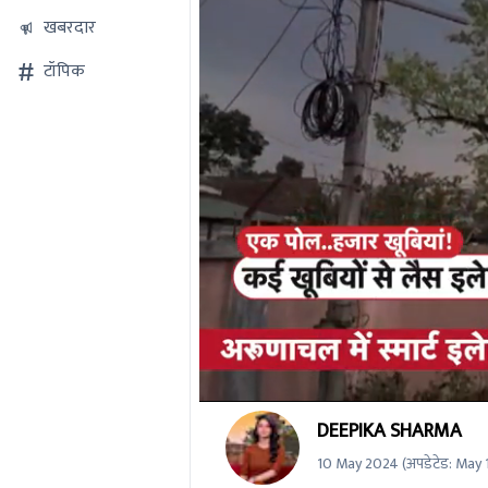
खबरदार
टॉपिक
0
DEEPIKA SHARMA
seconds
of
10 May 2024
(अपडेटेड:
May 
0
seconds
Volume