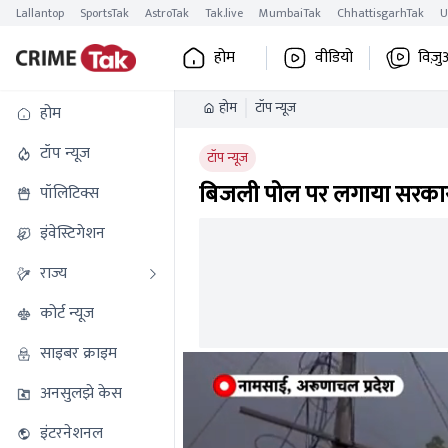
Lallantop
SportsTak
AstroTak
Tak.live
MumbaiTak
ChhattisgarhTak
U
होम
वीडियो
विज़ु
होम
टॉप न्यूज
होम
टॉप न्यूज
टॉप न्यूज
बिजली पोल पर लगाया सरकार न
पॉलिटिक्स
इंवेस्टिगेशन
राज्य
कोर्ट न्यूज
साइबर क्राइम
अनसुलझे केस
इंटरनेशनल