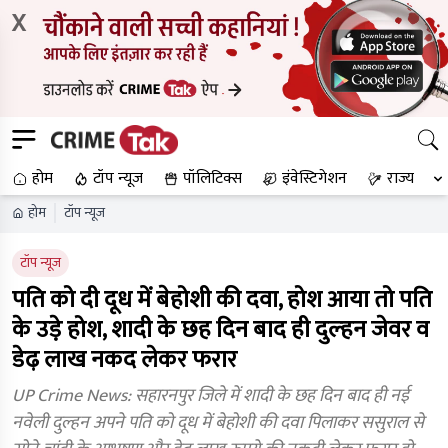
X
होम
टॉप न्यूज
पॉलिटिक्स
इंवेस्टिगेशन
राज्य
होम
टॉप न्यूज
टॉप न्यूज
पति को दी दूध में बेहोशी की दवा, होश आया तो पति
के उड़े होश, शादी के छह दिन बाद ही दुल्‍हन जेवर व
डेढ़ लाख नकद लेकर फरार
UP Crime News: सहारनपुर जिले में शादी के छह दिन बाद ही नई
नवेली दुल्हन अपने पति को दूध में बेहोशी की दवा पिलाकर ससुराल से